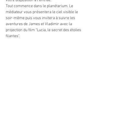
votre disposition à l'entrée.
Tout commence dans le planétarium. Le 
médiateur vous présentera le ciel visible le 
soir-même puis vous invitera à suivre les 
aventures de James et Vladimir avec la 
projection du film "Lucia, le secret des étoiles 
filantes".
Puis...la magie du ciel étoilé... à l'oeil nu avec 
une découverte du ciel et de ses légendes 
depuis le théâtre céleste à ciel ouvert. Le 
médiateur vous guidera à travers les 
constellations avec un puissant laser. Et c'est 
grace à un télescope de 600 mm de diamètre 
que vous voyagerez parmis les plus beaux 
astres visibles ce soir-là: nébuleuses, galaxies 
et amas d'étoiles.
Sans oublier les planètes Jupiter et Saturne qui 
sont encore parfaitement visibles.
En lire plus >