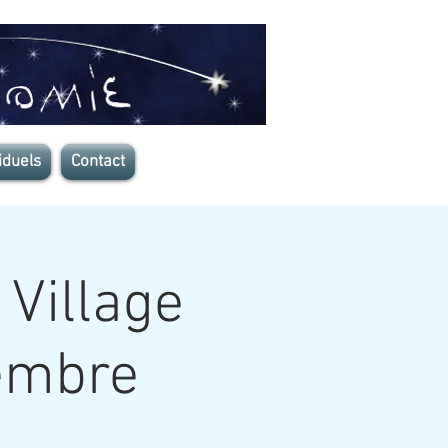
iduels
Contact
 Village
tembre