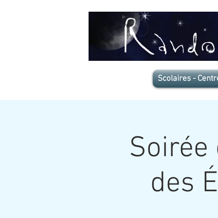
Scolaires - Centr
Soirée 
des É