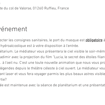
0
ute du col de Valorse, 01260 Ruffieu, France
événement
ecter les consignes sanitaires, le port du masque est 
obligatoire
 
 hydroalcoolique est à votre disposition à l'entrée.
arium. Le médiateur vous présentera le ciel visible le soir-même
imir avec la projection du film "Lucia, le secret des étoiles filant
é... à l'oeil nu. C'est une toute nouvelle animation que nous vous 
légendes depuis le théâtre céleste à ciel ouvert. Le médiateur vou
nt laser et vous fera voyager parmis les plus beaux astres visibles
rtie?
irée est maintenue avec la séance de planétarium et une présenta