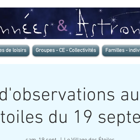
es de loisirs
Groupes - CE - Collectivités
Familles - indiv
d'observations au
toiles du 19 sep