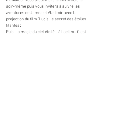
médiateur vous présentera le ciel visible le 
soir-même puis vous invitera à suivre les 
aventures de James et Vladimir avec la 
projection du film "Lucia, le secret des étoiles 
filantes".
Puis...la magie du ciel étoilé... à l'oeil nu. C'est 
une toute nouvelle animation que nous vous 
proposons avec une découverte du ciel et de 
ses légendes depuis le théâtre céleste à ciel 
ouvert. Le médiateur vous guidera à travers les 
constellations avec un puissant laser et vous 
fera voyager parmis les plus beaux astres 
visibles ce soir-là. Les étoiles filantes seront-
elles de la partie?
En cas de ciel couvert la soirée est maintenue 
avec la séance de planétarium et une 
présentation de météorites.
En lire plus >