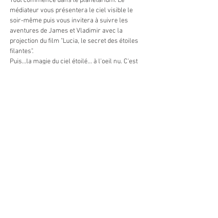
Tout commence dans le planétarium. Le 
médiateur vous présentera le ciel visible le 
soir-même puis vous invitera à suivre les 
aventures de James et Vladimir avec la 
projection du film "Lucia, le secret des étoiles 
filantes".
Puis...la magie du ciel étoilé... à l'oeil nu. C'est 
une toute nouvelle animation que nous vous 
proposons avec une découverte du ciel et de 
ses légendes depuis le théâtre céleste à ciel 
ouvert. Le médiateur vous guidera à travers les 
constellations avec un puissant laser et vous 
fera voyager parmis les plus beaux astres 
visibles ce soir-là. Les étoiles filantes seront-
elles de la partie?
En cas de ciel couvert la soirée est maintenue 
avec la séance de planétarium et une 
présentation de…
En lire plus >