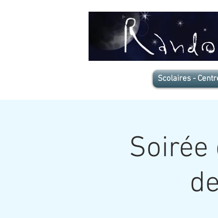
Scolaires - Centr
Soirée 
de