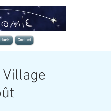
iduels
Contact
 Village
oût