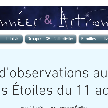
es de loisirs
Groupes - CE - Collectivités
Familles - indiv
d'observations au
s Étoiles du 11 a