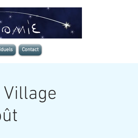
iduels
Contact
 Village
oût