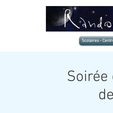
Scolaires - Centr
Soirée 
de