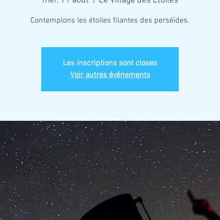
mer. 11 août
  |  
Le Village des Étoiles
Contemplons les étoiles filantes des perséïdes.
Les inscriptions sont closes
Voir autres événements