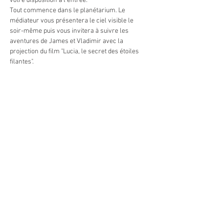
votre disposition à l'entrée.
Tout commence dans le planétarium. Le 
médiateur vous présentera le ciel visible le 
soir-même puis vous invitera à suivre les 
aventures de James et Vladimir avec la 
projection du film "Lucia, le secret des étoiles 
filantes".
Puis...la magie du ciel étoilé... à l'oeil nu avec 
une découverte du ciel et de ses légendes 
depuis le théâtre céleste à ciel ouvert. Le 
médiateur vous guidera à travers les 
constellations avec un puissant laser. Et c'est 
grace à un télescope de 600 mm de diamètre 
que vous voyagerez parmis les plus beaux 
astres visibles ce soir-là: nébuleuses, galaxies 
et amas d'étoiles.
Sans oublier les planètes Jupiter et Saturne qui 
sont encore parfaitement visibles.
En lire plus >