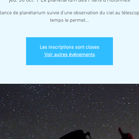
jeu. 30 oct.
  |  
Le planétarium des Plans d'Hotonnes
ance de planétarium suivie d'une observation du ciel au télescop
temps le permet...
Les inscriptions sont closes
Voir autres événements