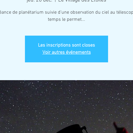
jeu. 26 déc.
  |  
Le Village des Étoiles
ance de planétarium suivie d'une observation du ciel au télescop
temps le permet...
Les inscriptions sont closes
Voir autres événements