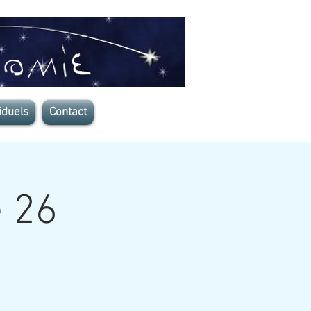
iduels
Contact
e 26