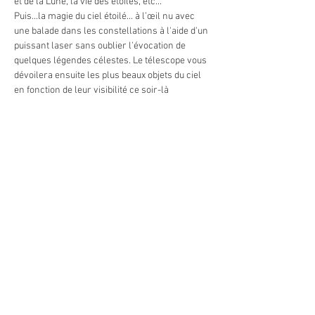
et de la Lune, la vie des étoiles, etc... 
Puis...la magie du ciel étoilé... à l’œil nu avec 
une balade dans les constellations à l'aide d'un 
puissant laser sans oublier l'évocation de 
quelques légendes célestes. Le télescope vous 
dévoilera ensuite les plus beaux objets du ciel 
en fonction de leur visibilité ce soir-là 
(nébuleuses, amas d'étoiles, galaxies, planètes 
et bien sûr la Lune).
En cas de ciel couvert, la soirée est maintenue 
avec la séance de planétarium (le ciel du soir + 
1 film) et une présentation de météorites.
Tarifs :
    - adultes : 15 €
    - enfants (6 à 12 ans) : 10 €
En lire plus >