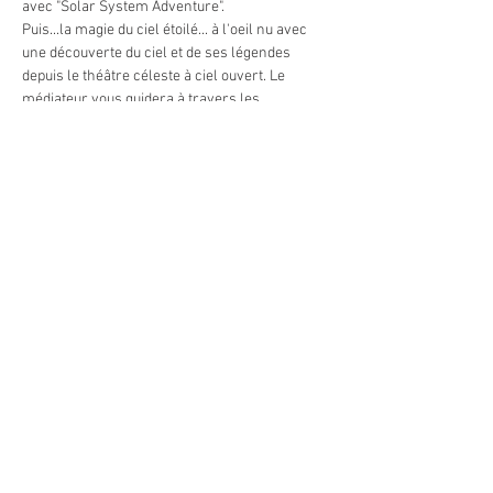
avec "Solar System Adventure".
Puis...la magie du ciel étoilé... à l'oeil nu avec 
une découverte du ciel et de ses légendes 
depuis le théâtre céleste à ciel ouvert. Le 
médiateur vous guidera à travers les 
constellations avec un puissant laser et vous 
fera voyager parmis les plus beaux astres 
visibles ce soir-là. Les étoiles filantes seront-
elles de la partie ?
En cas de ciel couvert, la soirée est maintenue 
avec la séance de planétarium et une 
présentation de météorites.
Tarifs :
    - adultes : 15 €
    - enfants (6 à 12 ans) : 10 €
En lire plus >