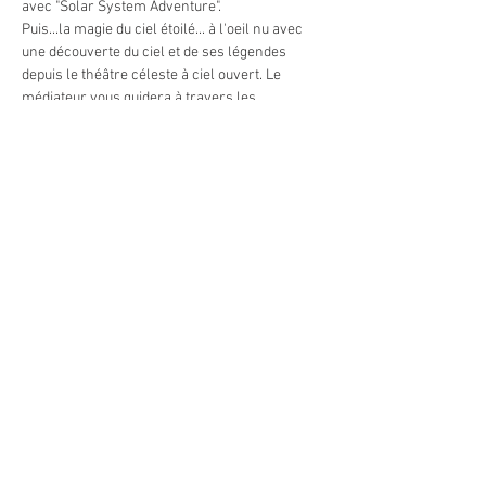
avec "Solar System Adventure".
Puis...la magie du ciel étoilé... à l'oeil nu avec 
une découverte du ciel et de ses légendes 
depuis le théâtre céleste à ciel ouvert. Le 
médiateur vous guidera à travers les 
constellations avec un puissant laser et vous 
fera voyager parmis les plus beaux astres 
visibles ce soir-là. Les étoiles filantes seront-
elles de la partie ?
En cas de ciel couvert, la soirée est maintenue 
avec la séance de planétarium et une 
présentation de météorites.
Tarifs :
    - adultes : 15 €
    - enfants (6 à 12 ans) : 10 €
En lire plus >