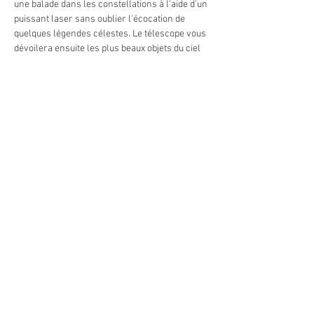
une balade dans les constellations à l'aide d'un 
puissant laser sans oublier l'écocation de 
quelques légendes célestes. Le télescope vous 
dévoilera ensuite les plus beaux objets du ciel 
en fonction de leur visibilité ce soir-là 
(nébuleuses, amas d'étoiles, galaxies, planètes 
et bien sûr la Lune).
En cas de ciel couvert, la soirée est maintenue 
avec la séance de planétarium (le ciel du soir + 
1 film), la visite de l'observatoire et une 
présentation de météorites.
Tarifs :
    - adultes : 15 €
    - enfants (6 à 12 ans) : 10 €
En lire plus >