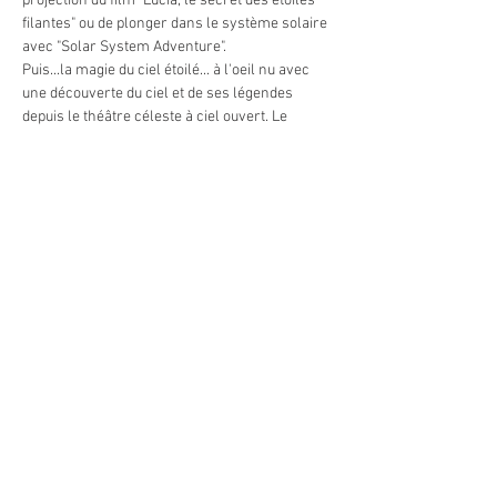
projection du film "Lucia, le secret des étoiles 
filantes" ou de plonger dans le système solaire 
avec "Solar System Adventure".
Puis...la magie du ciel étoilé... à l'oeil nu avec 
une découverte du ciel et de ses légendes 
depuis le théâtre céleste à ciel ouvert. Le 
médiateur vous guidera à travers les 
constellations avec un puissant laser et vous 
fera voyager parmis les plus beaux astres 
visibles ce soir-là. Les étoiles filantes seront-
elles de la partie ?
En cas de ciel couvert, la soirée est maintenue 
avec la séance de planétarium et une 
présentation de météorites.
Tarifs :
    - adultes : 15 €
    - enfants (6 à 12 ans) : 10 €
En lire plus >