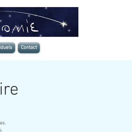
iduels
Contact
ire
les.
s.