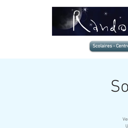
Scolaires - Centr
So
Ven
U