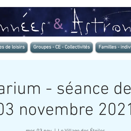
es de loisirs
Groupes - CE - Collectivités
Familles - indiv
arium - séance de
03 novembre 202