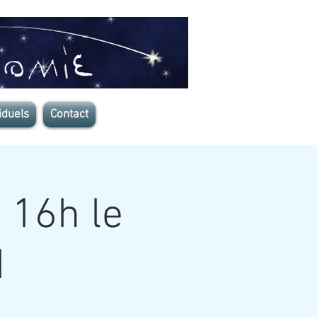
iduels
Contact
 16h le
1