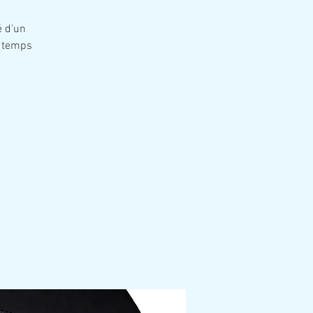
é d'un
n temps