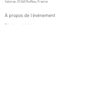
Valorse, 01260 Ruffieu, France
À propos de l'événement
Déroulement de la séance :
Présentation du ciel du soir avec les plus beaux 
objets visibles. Explications pédagogiques et 
ludiques des principaux phénomènes 
astronomiques.
Projection du film "Polaris, le sous marin 
spatial et le mystère de la nuit polaire".
Cette animation est ouverte à tous dès l'âge de 
3 ans.
Tarifs :
- adultes : 7 €
En lire plus >