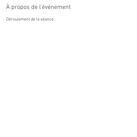
À propos de l'événement
Déroulement de la séance :
Présentation du ciel du soir avec les plus beaux 
objets visibles. Explications pédagogiques et 
ludiques des principaux phénomènes 
astronomiques.
Projection du film "Polaris, le sous marin 
spatial et le mystère de la nuit polaire".
Cette animation est ouverte à tous dès l'âge de 
3 ans.
Tarifs :
- adultes : 7 €
En lire plus >