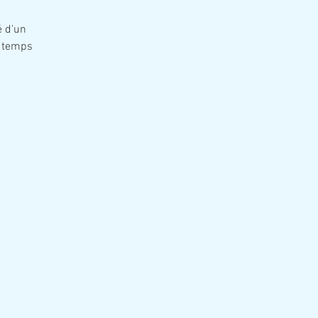
é d'un
n temps