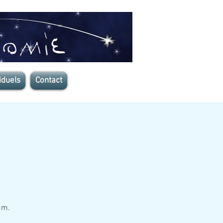
iduels
Contact
um.