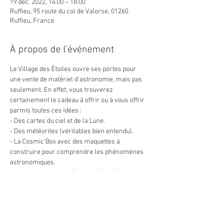
19 déc. 2022, 14:00 – 18:00
Ruffieu, 95 route du col de Valorse, 01260
Ruffieu, France
À propos de l'événement
Le Village des Étoiles ouvre ses portes pour 
une vente de matériel d'astronomie, mais pas 
seulement. En effet, vous trouverez 
certainement le cadeau à offrir ou à vous offrir 
parmis toutes ces idées :
- Des cartes du ciel et de la Lune.
- Des météorites (véritables bien entendu).
- La Cosmic'Box avec des maquettes à 
construire pour comprendre les phénomènes 
astronomiques.
- Le Livre "Le ciel au télescope" des éditions 
Stelvision, véritable guide ultra-pratique.
- Des lunettes et des télescopes d'occasion de 
très bonne qualité, pour débuter et/ou se 
perfectionner avec le bon matériel (ces 