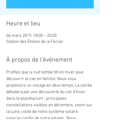
Heure et lieu
06 mars 2019, 18:00 – 20:00
Station des Étoiles de la Féclaz
À propos de l'événement
Profitez que la nuit tombe tôt en hiver pour 
découvrir le ciel en famille. Nous vous 
proposons un voyage en deux temps; La soirée 
débutera par une découverte du ciel d'hiver 
dans le planétarium : principales 
constellations visibles en décembre, zoom sur 
la Lune, visite de notre système solaire 
jusqu'au confin de notre galaxie...Nous 
sortirons ensuite sous la voûte étoilée pour 
observer au télescope les plus beaux objets du 
ciel : cratère de la Lune, amas d'étoiles, 