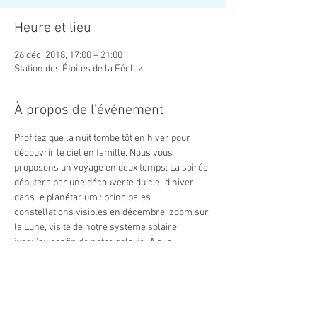
Heure et lieu
26 déc. 2018, 17:00 – 21:00
Station des Étoiles de la Féclaz
À propos de l'événement
Profitez que la nuit tombe tôt en hiver pour 
découvrir le ciel en famille. Nous vous 
proposons un voyage en deux temps; La soirée 
débutera par une découverte du ciel d'hiver 
dans le planétarium : principales 
constellations visibles en décembre, zoom sur 
la Lune, visite de notre système solaire 
jusqu'au confin de notre galaxie...Nous 
sortirons ensuite sous la voûte étoilée pour 
observer au télescope les plus beaux objets du 
ciel : cratère de la Lune, amas d'étoiles, 
nébuleuses diffuses, galaxie lointaines...
Pensez à bien vous couvrir et à mettre de 