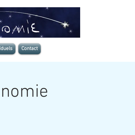
iduels
Contact
ronomie