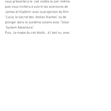
vous présentera le  ciel visible le soir-même 
puis vous invitera à suivre les aventures de 
James et Vladimir avec la projection du film 
"Lucia, le secret des  étoiles filantes" ou de 
plonger dans le système solaire avec "Solar 
 System Adventure".
Puis...la magie du ciel étoilé... à l'oeil nu  avec 
une découverte du ciel et de ses légendes 
depuis le théâtre céleste  à ciel ouvert. Le 
médiateur vous guidera à travers les 
constellations  avec un puissant laser et vous 
fera voyager parmis les plus beaux astres 
 visibles ce soir-là. Les étoiles filantes seront-
elles de la partie ?
En cas de ciel couvert, la soirée est maintenue 
avec la séance de planétarium et une 
présentation de météorites.
- Nuit dans le Bivouac au ciel étoilé. Les lits…
En lire plus >